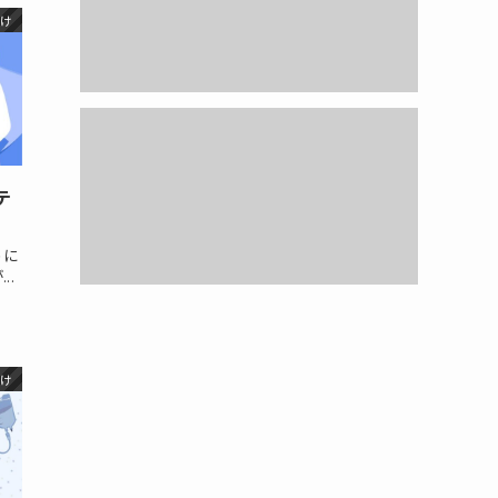
向け
テ
うに
..
向け