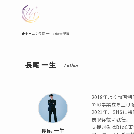
ホーム
長尾 一生の執筆記事
長尾 一生
– Author –
2018年より動画
での事業立ち上げ
2021年、SNS
表取締役に就任。
支援対象はBtoC
長尾 一生