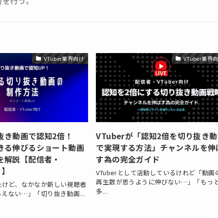
援を行う。
VTuber業界向け
VTuber業界
抜き動画で認知2倍！
VTuberが「認知2倍を切り抜き
きる伸びるショート動画
で実現する方法」チャンネルを伸
を解説【配信者・
す為の完全ガイド
け】
VTuberとして活動しているけれど「動画
再生数が思うように伸びない…」「もっ
たけど、なかなか新しい視聴者
多...
えない…」「切り抜き動画...