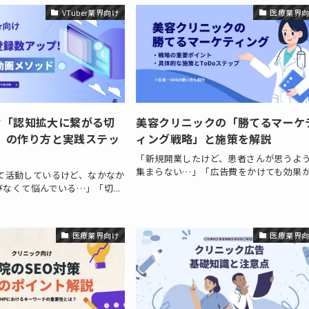
VTuber業界向け
医療業界
向け「認知拡大に繋がる切
美容クリニックの「勝てるマーケ
」の作り方と実践ステッ
ィング戦略」と施策を解説
「新規開業したけど、患者さんが思うよ
集まらない…」「広告費をかけても効果が.
として活動しているけど、なかなか
なくて悩んでいる…」「切...
医療業界向け
医療業界