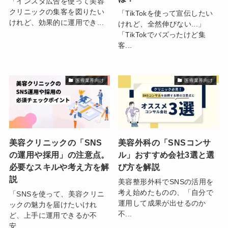
「インスタ広告を使って美容
クリニックの集客を図りたい
「TikTokを使って宣伝したい
けれど、効果的に運用でき...
けれど、全然伸びない...」
「TikTokでバズったけど集
客...
医療業界向け
医療業界向け
美容クリニックの「SNS
美容外科の「SNSコンサ
の運用や採用」の注意点。
ル」おすすめ会社3選と選
必要なスキルや考え方を解
び方を解説
説
美容整形外科でSNSの活用を
考え始めたものの、「自分で
「SNSを使って、美容クリニ
運用して成果が出せるのか
ックの魅力を届けたいけれ
不...
ど、上手に運用できるか不
安…...